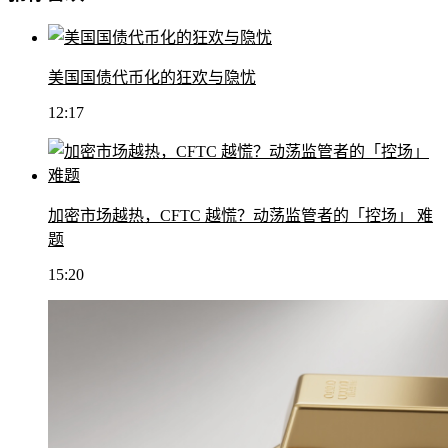
美国国债代币化的狂欢与隐忧
12:17
加密市场越热，CFTC 越慌？动荡监管者的「控场」 难
题
15:20