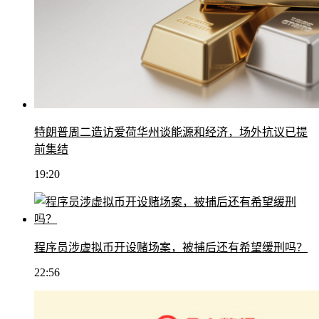
特朗普周二造访爱荷华州谈能源和经济，场外抗议已提
前集结
19:20
程序员涉虚拟币开设赌场案，被捕后还有希望缓刑吗？
22:56