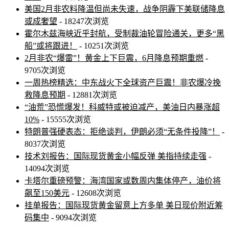
美国2月非农料降温但尚未失速，战争阴霾下美联储降息
或成奢望
- 18247次浏览
霍尔木兹海峡近乎封航，受制裁油轮冒险通关，更多“黑
船”或将跟进！
- 10251次浏览
2月非农“爆雷”！黄金上下巨震，6月降息预期重燃
-
9705次浏览
一周热榜精选：中东战火下全球资产巨震！非农爆冷挽
救降息预期
- 12881次浏览
“油荒”恐慌爆发！科威特或被迫减产，美油日内暴涨超
10%
- 15555次浏览
特朗普强硬表态：拒绝谈判，伊朗必须“无条件投降”！
-
8037次浏览
技术刘报告：国际现货黄金小幅反弹 美指持续走强
-
14094次浏览
卡塔尔重磅预警：海湾国家或数周内集体停产，油价将
飙至150美元
- 12608次浏览
挂单报告：国际现货黄金留意上方多单 美日现价附近筹
码集中
- 9094次浏览