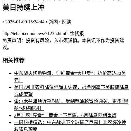
美日持续上冲
•
2026-01-09 15:24:44
•
新闻
•
阅读
http://tehabi.com/news/71235.html - 金钱报
免责声明：投资有风险，入市须谨慎。本资讯不作为投资建
议。
相关推荐
中东战火切断物流，迪拜黄金“大甩卖”：折价高达30美
元！
美国2月非农料降温但尚未失速，战争阴霾下美联储降息
或成奢望
霍尔木兹海峡近乎封航，受制裁油轮冒险通关，更多“黑
船”或将跟进！
2月非农“爆雷”！黄金上下巨震，6月降息预期重燃
一周热榜精选：中东战火下全球资产巨震！非农爆冷挽
救降息预期