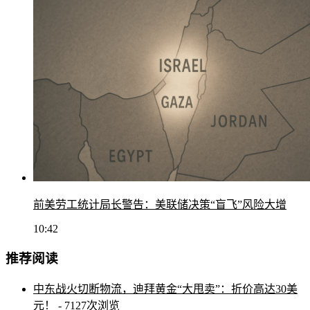
前美劳工统计局长警告：美联储决策“盲飞”风险大增
10:42
推荐阅读
中东战火切断物流，迪拜黄金“大甩卖”：折价高达30美
元！
- 7127次浏览