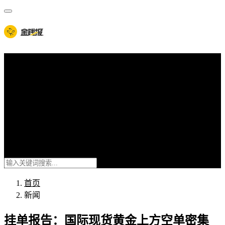
首页
新闻
7x24快讯
元宇宙
链游
web3
DeFi
NFT
首页
新闻
挂单报告：国际现货黄金上方空单密集