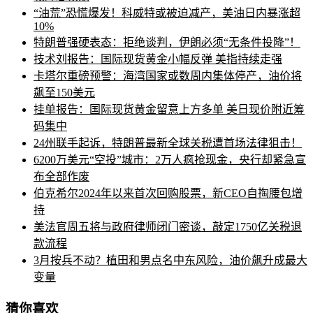
“油荒”恐慌爆发！科威特或被迫减产，美油日内暴涨超
10%
特朗普强硬表态：拒绝谈判，伊朗必须“无条件投降”！
技术刘报告：国际现货黄金小幅反弹 美指持续走强
卡塔尔重磅预警：海湾国家或数周内集体停产，油价将
飙至150美元
挂单报告：国际现货黄金留意上方多单 美日现价附近筹
码集中
24州联手起诉，特朗普最新全球关税遭首场法律狙击！
6200万美元“空投”城市：2万人疯抢现金，央行却紧急宣
布全部作废
伯克希尔2024年以来首次回购股票，新CEO自掏腰包增
持
美法官周五将与政府律师闭门密谈，敲定1750亿关税退
款流程
3月按兵不动？植田和男点名中东风险，油价飙升成最大
变量
猜你喜欢