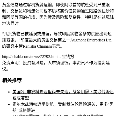
黄金通常通过客机货舱运输。即使阿联酋的航班受到严重限
制，交易员和物流公司也不愿将高价值货物通过陆路运往沙特
和阿曼等国的机场，因为涉及风险和复杂性，特别是在过境陆
地边界时。
“几批货物已被延误或滞留，导致印度实物金条的供应出现短
期紧张，”印度最大的黄金交易商之一Augmont Enterprises Ltd.
的研究主管Renisha Chainani表示。
http://tehabi.com/news/72792.html - 金钱报
免责声明：投资有风险，入市须谨慎。本资讯不作为投资建
议。
相关推荐
美国2月非农料降温但尚未失速，战争阴霾下美联储降息
或成奢望
霍尔木兹海峡近乎封航，受制裁油轮冒险通关，更多“黑
船”或将跟进！