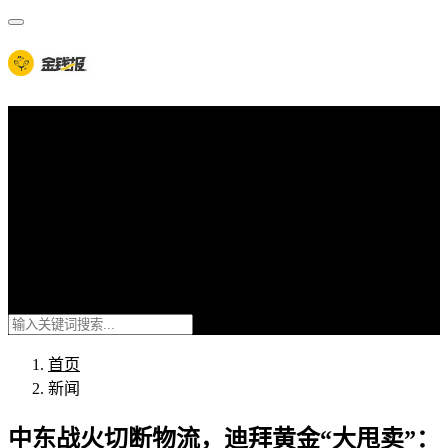
首页
新闻
7x24快讯
元宇宙
链游
web3
DeFi
NFT
首页
新闻
中东战火切断物流，迪拜黄金“大甩卖”：