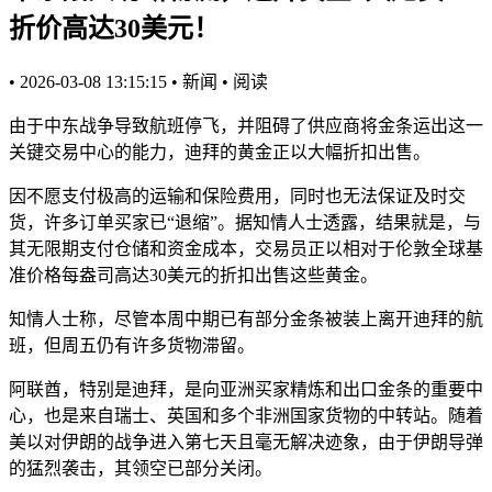
折价高达30美元！
•
2026-03-08 13:15:15
•
新闻
•
阅读
由于中东战争导致航班停飞，并阻碍了供应商将金条运出这一
关键交易中心的能力，迪拜的黄金正以大幅折扣出售。
因不愿支付极高的运输和保险费用，同时也无法保证及时交
货，许多订单买家已“退缩”。据知情人士透露，结果就是，与
其无限期支付仓储和资金成本，交易员正以相对于伦敦全球基
准价格每盎司高达30美元的折扣出售这些黄金。
知情人士称，尽管本周中期已有部分金条被装上离开迪拜的航
班，但周五仍有许多货物滞留。
阿联酋，特别是迪拜，是向亚洲买家精炼和出口金条的重要中
心，也是来自瑞士、英国和多个非洲国家货物的中转站。随着
美以对伊朗的战争进入第七天且毫无解决迹象，由于伊朗导弹
的猛烈袭击，其领空已部分关闭。