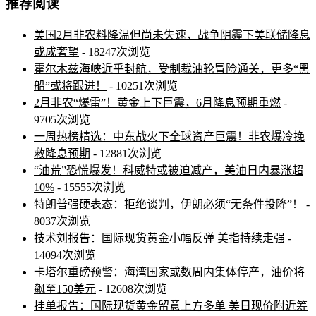
推荐阅读
美国2月非农料降温但尚未失速，战争阴霾下美联储降息
或成奢望
- 18247次浏览
霍尔木兹海峡近乎封航，受制裁油轮冒险通关，更多“黑
船”或将跟进！
- 10251次浏览
2月非农“爆雷”！黄金上下巨震，6月降息预期重燃
-
9705次浏览
一周热榜精选：中东战火下全球资产巨震！非农爆冷挽
救降息预期
- 12881次浏览
“油荒”恐慌爆发！科威特或被迫减产，美油日内暴涨超
10%
- 15555次浏览
特朗普强硬表态：拒绝谈判，伊朗必须“无条件投降”！
-
8037次浏览
技术刘报告：国际现货黄金小幅反弹 美指持续走强
-
14094次浏览
卡塔尔重磅预警：海湾国家或数周内集体停产，油价将
飙至150美元
- 12608次浏览
挂单报告：国际现货黄金留意上方多单 美日现价附近筹