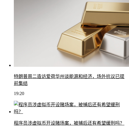
特朗普周二造访爱荷华州谈能源和经济，场外抗议已提
前集结
19:20
程序员涉虚拟币开设赌场案，被捕后还有希望缓刑吗？