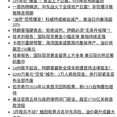
2月非农“爆雷”！黄金上下巨震，6月降息预期重燃
一周热榜精选：中东战火下全球资产巨震！非农爆冷挽
救降息预期
“油荒”恐慌爆发！科威特或被迫减产，美油日内暴涨超
10%
特朗普强硬表态：拒绝谈判，伊朗必须“无条件投降”！
技术刘报告：国际现货黄金小幅反弹 美指持续走强
卡塔尔重磅预警：海湾国家或数周内集体停产，油价将
飙至150美元
挂单报告：国际现货黄金留意上方多单 美日现价附近筹
码集中
24州联手起诉，特朗普最新全球关税遭首场法律狙击！
6200万美元“空投”城市：2万人疯抢现金，央行却紧急宣
布全部作废
伯克希尔2024年以来首次回购股票，新CEO自掏腰包增
持
美法官周五将与政府律师闭门密谈，敲定1750亿关税退
款流程
3月按兵不动？植田和男点名中东风险，油价飙升成最大