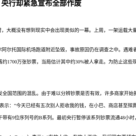
金，央行却紧急宣布全部作废
机撒钱”理论时，大概没有想到现实中会出现类似的一幕。上周，一架运
机在埃尔阿尔托国际机场跑道附近坠毁，事故原因仍在调查之中。遇
约1700万张钞票，当局估计其中约30%被人拿走。为防止这
发全国范围的混乱。由于难以分辨钞票是否有效，许多商家开始
门口排队时表示：“今天已经有五次别人拒收我的钱，在小巴、商店甚至殡
属于带有9位序列号的B系列。最初央行暂停该系列钞票流通48