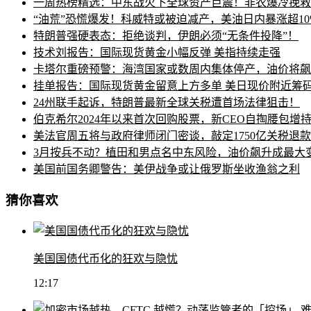
一周热榜精选：中东战火下全球资产巨震！非农爆冷挽救
“油荒”恐慌爆发！科威特或被迫减产，美油日内暴涨超10
特朗普强硬表态：拒绝谈判，伊朗必须“无条件投降”！
技术刘报告：国际现货黄金小幅反弹 美指持续走强
卡塔尔重磅预警：海湾国家或数周内集体停产，油价将飙至
挂单报告：国际现货黄金留意上方多单 美日现价附近筹
24州联手起诉，特朗普最新全球关税遭首场法律狙击！
伯克希尔2024年以来首次回购股票，新CEO自掏腰包增
美法官周五将与政府律师闭门密谈，敲定1750亿关税退
3月按兵不动？植田和男点名中东风险，油价飙升成最大
美国前国务卿警告：美伊战争或让俄罗斯坐收渔翁之利
猜你喜欢
美国国债代币化的狂欢与隐忧
12:17