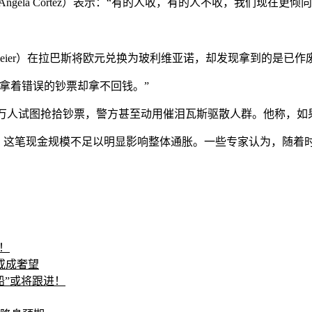
ela Cortez）表示：“有的人收，有的人不收，我们现在更倾
a Meier）在拉巴斯将欧元兑换为玻利维亚诺，却发现拿到的是已
拿着错误的钞票却拿不回钱。”
，当时约有2万人试图抢拾钞票，警方甚至动用催泪瓦斯驱散人群。他称
，这笔现金规模不足以明显影响整体通胀。一些专家认为，随着
。
！
或成奢望
船”或将跟进！