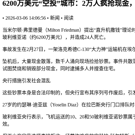
6200万美元“空投”城市：2万人疯抢现
•
2026-03-06 14:06:56
•
新闻
•
阅读
当米尔顿·弗里德曼（Milton Friedman）提出“直升
玻利维亚诺（约6200万美元），并造成24人死亡。
事故发生在2月27日，一架洛克希德C-130“大力神”运输
坠机后，大量现金散落，数千人涌向现场捡拾钞票。事件共散落
试图焚烧和销毁部分现金，同时逮捕多人并搜查住宅。
央行措施引发社会混乱
这些钞票本身是合法印制的，但央行宣布其序列号作废后，引
27岁的约瑟琳·迪亚兹（Yoselin Diaz）在拉巴斯央行
玻利维亚央行表示，飞机运送的10、20和50玻利维亚诺钞票
效。