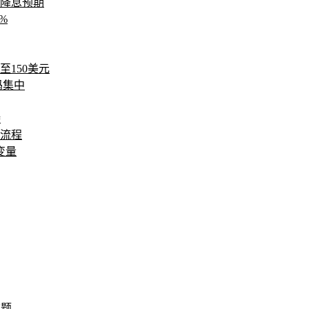
降息预期
%
150美元
码集中
持
款流程
变量