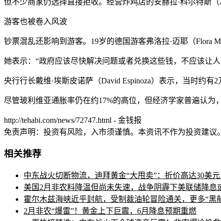
但不少商家仍选择直接拒收。经营炸鸡店的安赫拉·科尔特斯（Ang
游客也被卷入风波
钞票混乱还影响到游客。19岁的德国游客弗洛拉·迈耶（Flor
她表示：“政府应该尽快解决问题或者兑换这些钱，不应该让人
央行行长戴维·埃斯皮诺萨（David Espinoza）表示
尽管玻利维亚通胀率仍在约17%的高位，但经济学家普遍认为
http://tehabi.com/news/72747.html - 金钱报
免责声明：投资有风险，入市须谨慎。本资讯不作为投资建议
相关推荐
中东战火切断物流，迪拜黄金“大甩卖”：折价高达30美元
美国2月非农料降温但尚未失速，战争阴霾下美联储降息
霍尔木兹海峡近乎封航，受制裁油轮冒险通关，更多“黑
2月非农“爆雷”！黄金上下巨震，6月降息预期重燃