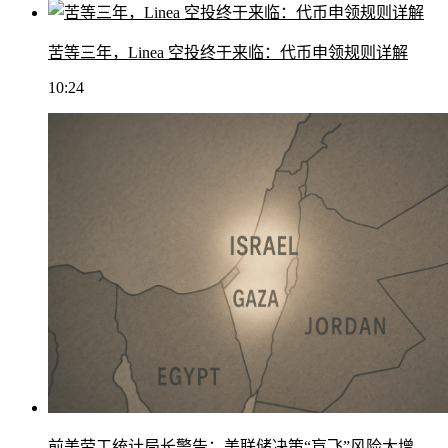
苦等三年，Linea 空投终于来临：代币申领规则详解
10:24
前美劳工统计局长警告：美联储决策“盲飞”风险大增