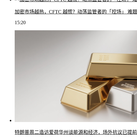
加密市场越热，CFTC 越慌？动荡监管者的「控场」 难
15:20
特朗普周二造访爱荷华州谈能源和经济，场外抗议已提前